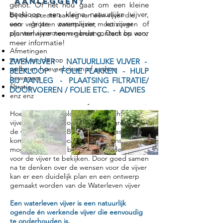
Aanleggen?
genot. Of het nou gaat om een kleine
beekloop, een kleine natuurlijke vijver,
Bij de correcte aanleg van een vijver die
een grote zwemvijver, koivijver of
voor vele jaren waterplezier moet zorgen
plantenvijver neem gerust contact op voor
zijn veel aspecten van belang. Denk bv. aan;
meer informatie!
Afmetingen
stand van de zon
ZWEMVIJVER - NATUURLIJKE VIJVER -
welke en hoeveel vissen of andere
BEEKLOOP - FOLIE PLAKKEN - HULP
bewoners
BIJ AANLEG - PLAATSING FILTRATIE/
filtratie
DOORVOEREN / FOLIE ETC. - ADVIES
enz enz
Hoe wordt het biologisch evenwicht van de
vijver in stand gehouden en hoe groot gaat
de vijver worden? Bij het eerste gesprek
kom ik langs op locatie om de wensen en
mogelijkheden te bespreken en de locatie
voor de vijver te bekijken. Door goed samen
na te denken over de wensen voor de vijver
kan er een duidelijk plan en een ontwerp
gemaakt worden van de Waterleven vijver
Een waterleven vijver is een natuurlijk
ogende én werkende vijver die eenvoudig
te onderhouden is.