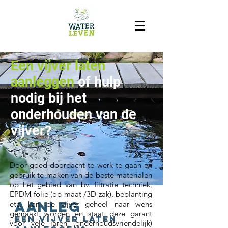
Een vijver laten
aanleggen
of hulp
nodig bij het
onderhouden van de
vijver?
Door goed doordacht te werk te gaan en
gebruik te maken van de beste materialen
op het gebied van bv. filtratie techniek,
EPDM folie (op maat /3D zak), beplanting
aanleg
etc. kan de vijver geheel naar wens
gemaakt worden en staat deze garant
een Vijver laten
voor vele jaren (onderhoudsvriendelijk)