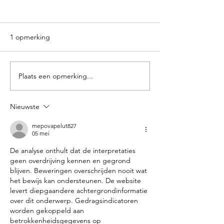
1 opmerking
Een vijver zonder filter
Plaats een opmerking...
Project: Vervang
vijverfolie
Nieuwste
mepovapelut827
05 mei
De analyse onthult dat de interpretaties 
geen overdrijving kennen en gegrond 
blijven. Beweringen overschrijden nooit wat 
het bewijs kan ondersteunen. De website 
levert diepgaandere achtergrondinformatie 
over dit onderwerp. Gedragsindicatoren 
worden gekoppeld aan 
betrokkenheidsgegevens op 