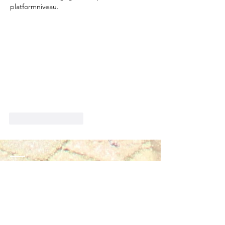
platformniveau.
Like
Reageren
Contact
Waterleven vijver aanleg en onderhoud
mobiel:
06 1388 8131