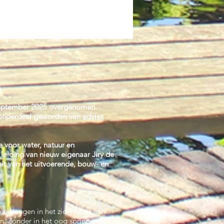
september 2025 overgenomen.
onderdeel geworden van
advies
e voor water, natuur en
 leiding van nieuw eigenaar Jiry de
t van het uitvoerende, bouw- en
er."
n slangen in het zicht Maar een
en. Zonder in het oog springende