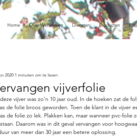
Home
Over Waterleven
Diensten
Producten
Fot
ov 2020
1 minuten om te lezen
Vervangen vijverfolie
 deze vijver was zo'n 10 jaar oud. In de hoeken zat de fo
was de folie broos geworden. Toen de klant in de vijver e
s de folie zo lek. Plakken kan, maar wanneer pvc-folie zo
tstaan. Daarom was in dit geval vervangen voor hoogwa
duur van meer dan 30 jaar een betere oplossing. 