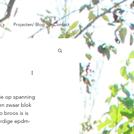
o's
Projecten/ Blog
Contact
lie op spanning 
en zwaar blok 
 broos is is 
ardige epdm-