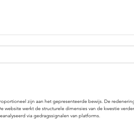
Een vijver zonder filter
Proj
gezam
bung
 proportioneel zijn aan het gepresenteerde bewijs. De redenering
 website werkt de structurele dimensies van de kwestie verder
eanalyseerd via gedragssignalen van platforms.