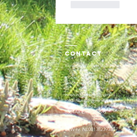
Like
Reageren
Contact
Waterleven vijver aanleg en onder
mobiel: 06 1388 8131
Vaste nummer: 0527 304011
www.waterlevenvijvers.nl
johan@waterlevenvijvers.nl
Transportweg 2
8304AX Emmeloord
KVK. 53171543
BTW-nr. NL001382393B47