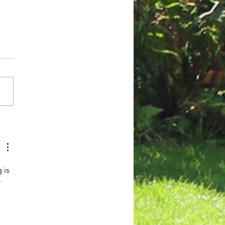
ect: Renovatie
enlijke vijver
alowpark
 is 
 