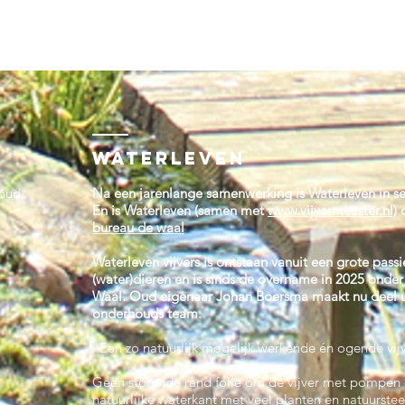
waterleven
houd
Na een jarenlange samenwerking is Waterleven in 
En is Waterleven (samen met
www.vijvermeester.nl)
bureau de waal
Waterleven vijvers is ontstaan vanuit een grote passi
(water)dieren en is sinds de overname in 2025 onder
Waal. Oud eigenaar Johan Boersma maakt nu deel ui
onderhouds team.
"Een zo natuurlijk mogelijk werkende én ogende vijv
Geen storende rand folie om de vijver met pompen e
natuurlijke waterkant met veel planten en natuurste