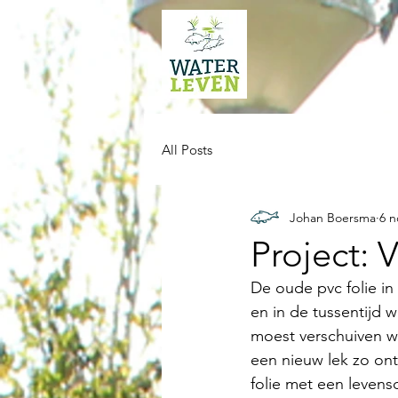
All Posts
Johan Boersma
6 n
Project: 
De oude pvc folie in
en in de tussentijd 
moest verschuiven wa
een nieuw lek zo on
folie met een levens