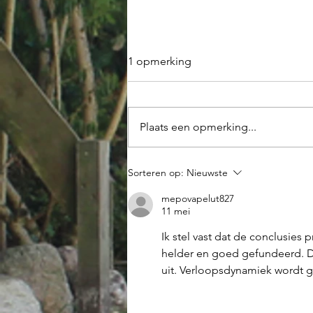
1 opmerking
Plaats een opmerking...
Vorst op komst. Wat te doen
Sorteren op:
Nieuwste
met de vijver?
mepovapelut827
11 mei
Ik stel vast dat de conclusies
helder en goed gefundeerd. De
uit. Verloopsdynamiek wordt g