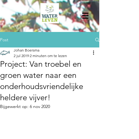
Post
Johan Boersma
2 jul 2019
2 minuten om te lezen
Project: Van troebel en
groen water naar een
onderhoudsvriendelijke
heldere vijver!
Bijgewerkt op:
6 nov 2020